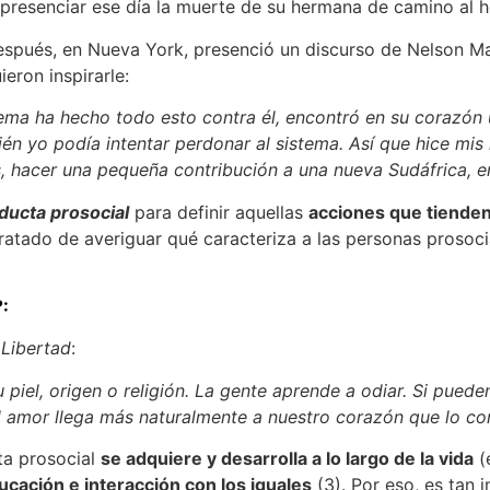
presenciar ese día la muerte de su hermana de camino al ho
después, en Nueva York, presenció un discurso de Nelson Man
ieron inspirarle:
tema ha hecho todo esto contra él, encontró en su corazón 
én yo podía intentar perdonar al sistema. Así que hice mis
, hacer una pequeña contribución a una nueva Sudáfrica, en
ducta prosocial
para definir aquellas
acciones que tienden 
tratado de averiguar qué caracteriza a las personas prosoc
?:
 Libertad
:
piel, origen o religión. La gente aprende a odiar. Si pued
l amor llega más naturalmente a nuestro corazón que lo co
ta prosocial
se adquiere y desarrolla a lo largo de la vida
(
ducación e interacción con los iguales
(3). Por eso, es tan i