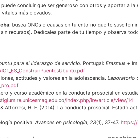
 puede concluir que ser generoso con otros y aportar a la 
s vitales más elevados.
ueba
: busca ONGs o causas en tu entorno que te susciten in
 sin recursos). Dedícales parte de tu tiempo y observa tod
untu para el liderazgo de servicio
. Portugal:
Erasmus +
Im
/IO1_ES_ConstruirPuentesUbuntu.pdf
iones, actitudes y valores en la adolescencia.
Laboratorio 
_pro.pdf
énero y curso académico en la conducta prosocial en estudi
stigiumire.unicesmag.edu.co/index.php/ire/article/view/14
S., & Attorresi, H. F. (2014). La conducta prosocial: Estado ac
ología positiva.
Avances en psicología
,
23
(1), 37-47.
https:/