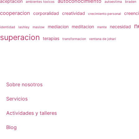
autoconocimiento
aceptacion
ambientes toxicos
autoestima
braden
cooperacion
corporalidad
creatividad
creenc
crecimiento personal
n
mediacion
meditacion
necesidad
identidad
lashley
maslow
mente
superacion
terapias
transformacion
ventana de johari
Sobre nosotros
Servicios
Actividades y talleres
Blog