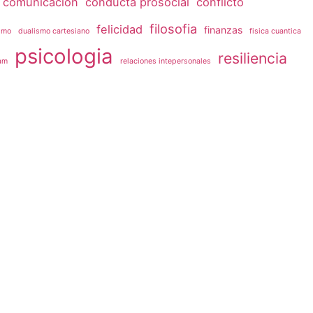
comunicacion
conducta prosocial
conflicto
filosofia
felicidad
finanzas
smo
dualismo cartesiano
fisica cuantica
psicologia
resiliencia
am
relaciones intepersonales