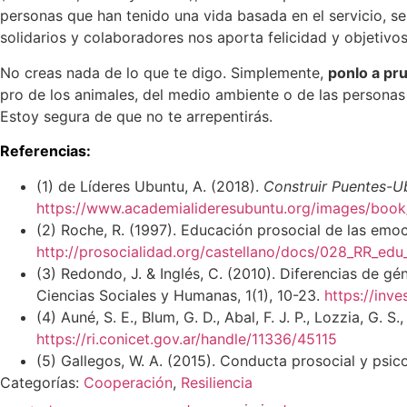
personas que han tenido una vida basada en el servicio, se
solidarios y colaboradores nos aporta felicidad y objetivo
No creas nada de lo que te digo. Simplemente,
ponlo a pr
pro de los animales, del medio ambiente o de las personas
Estoy segura de que no te arrepentirás.
Referencias:
(1) de Líderes Ubuntu, A. (2018).
Construir Puentes-Ub
https://www.academialideresubuntu.org/images/book
(2) Roche, R. (1997). Educación prosocial de las emoc
http://prosocialidad.org/castellano/docs/028_RR_edu
(3) Redondo, J. & Inglés, C. (2010). Diferencias de g
Ciencias Sociales y Humanas, 1(1), 10-23.
https://inve
(4) Auné, S. E., Blum, G. D., Abal, F. J. P., Lozzia, G. 
https://ri.conicet.gov.ar/handle/11336/45115
(5) Gallegos, W. A. (2015). Conducta prosocial y psic
Categorías:
Cooperación
, 
Resiliencia