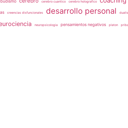
coaching
cerebro
budismo
cerebro cuantico
cerebro holografico
desarrollo personal
ias
creencias disfuncionales
duali
eurociencia
pensamientos negativos
neuropsicologia
platon
prib