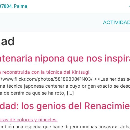
 07004. Palma
ACTIVIDA
dad
ntenaria nipona que nos inspira
s://www.flickr.com/photos/58189808@N03/ <<Las heridas son
na técnica japonesa centenaria cuyo origen exacto se desc
za de cerámica que se ha roto, […]
idad: los genios del Renacimie
también una especia que hace digerir muchas cosas>>. Joh