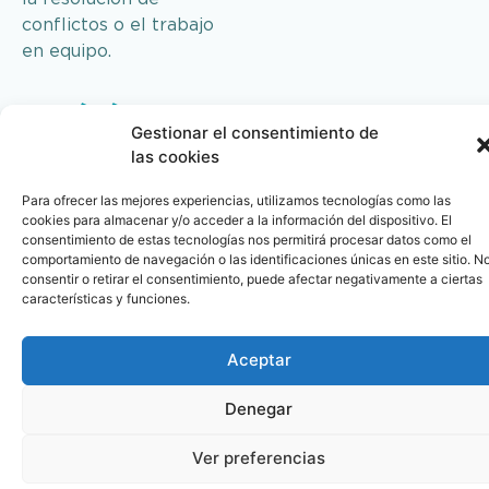
conflictos o el trabajo
en equipo.
¿Qué áreas trabajaremos
Gestionar el consentimiento de
más?
las cookies
Gestión del estrés y la ansiedad laboral
Para ofrecer las mejores experiencias, utilizamos tecnologías como las
Herramientas prácticas para identificar
cookies para almacenar y/o acceder a la información del dispositivo. El
consentimiento de estas tecnologías nos permitirá procesar datos como el
factores de riesgo y mantener un equilibrio
comportamiento de navegación o las identificaciones únicas en este sitio. N
saludable.
consentir o retirar el consentimiento, puede afectar negativamente a ciertas
características y funciones.
Comunicación asertiva y escucha activa
Mejora del diálogo interno del equipo y la
Aceptar
capacidad de resolución de conflictos
Denegar
Trabajo en equipo y cohesión grupal
Actividades de team building para
Ver preferencias
fortalecer relaciones y generar confianza.