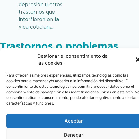
depresión u otros
trastornos que
interfieren en la
vida cotidiana.
Trastornos o problemas
habituales
Gestionar el consentimiento de
las cookies
A continuación, se describen brevemente algunos de
los trastornos abordados en terapia:
Para ofrecer las mejores experiencias, utilizamos tecnologías como las
cookies para almacenar y/o acceder a la información del dispositivo. El
Duelo
consentimiento de estas tecnologías nos permitirá procesar datos como el
comportamiento de navegación o las identificaciones únicas en este sitio. N
Proceso natural ante la pérdida de un ser querido.
consentir o retirar el consentimiento, puede afectar negativamente a ciertas
Cuando se complica, puede manifestarse como duelo
características y funciones.
no resuelto, anticipatorio o traumático, afectando
significativamente la vida diaria.
Aceptar
Distímia
Denegar
Forma crónica de depresión de baja intensidad, con