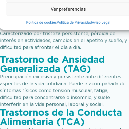
síntomas prolongados como tristeza y desesperanza,
Ver preferencias
que afectan el bienestar general.​
Trastorno Depresivo Mayor
Política de cookies
Política de Privacidad
Aviso Legal
Caracterizado por tristeza persistente, pérdida de
interés en actividades, cambios en el apetito y sueño, y
dificultad para afrontar el día a día.​
Trastorno de Ansiedad
Generalizada (TAG)
Preocupación excesiva y persistente ante diferentes
aspectos de la vida cotidiana. Puede ir acompañada de
síntomas físicos como tensión muscular, fatiga,
dificultad para concentrarse o insomnio, y suele
interferir en la vida personal, laboral y social.
Trastornos de la Conducta
Alimentaria (TCA)