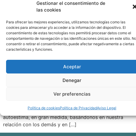
Gestionar el consentimiento de
las cookies
Para ofrecer las mejores experiencias, utilizamos tecnologías como las
cookies para almacenar y/o acceder a la información del dispositivo. El
consentimiento de estas tecnologías nos permitirá procesar datos como el
comportamiento de navegación o las identificaciones únicas en este sitio. N
consentir o retirar el consentimiento, puede afectar negativamente a ciertas
características y funciones.
Aceptar
Denegar
«Conocer a otros es inteligencia, conocerse a uno
mismo es sabiduría. Manejar a otros es fuerza,
Ver preferencias
manejarse a uno mismo es verdadero poder» Lao Tse El
ser humano es un animal gregario y cada uno de
Política de cookies
Política de Privacidad
Aviso Legal
nosotros desarrollamos nuestro autoconcepto y nuestra
autoestima, en gran medida, basándonos en nuestra
relación con los demás y en […]