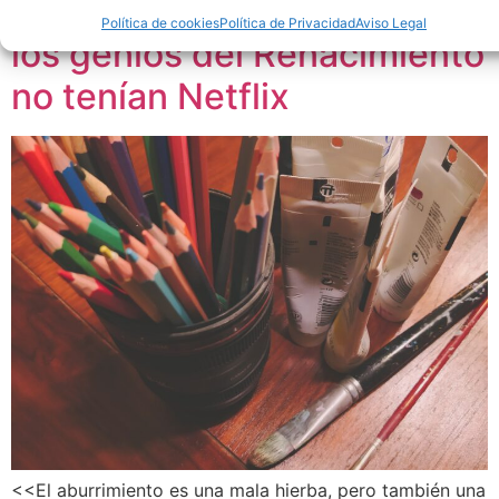
Aburrimiento y creatividad:
Política de cookies
Política de Privacidad
Aviso Legal
los genios del Renacimiento
no tenían Netflix
<<El aburrimiento es una mala hierba, pero también una