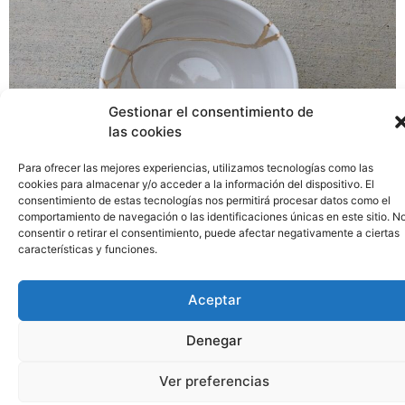
Gestionar el consentimiento de
las cookies
Para ofrecer las mejores experiencias, utilizamos tecnologías como las
cookies para almacenar y/o acceder a la información del dispositivo. El
consentimiento de estas tecnologías nos permitirá procesar datos como el
comportamiento de navegación o las identificaciones únicas en este sitio. N
Fotografía de Steenaire. Disponible en:
consentir o retirar el consentimiento, puede afectar negativamente a ciertas
https://www.flickr.com/photos/58189808@N03/ <<Las
características y funciones.
heridas son el lugar por donde la luz entra en ti>> Yalal
ad-Din Muhammad Rumi El kintsugi es una técnica
Aceptar
japonesa centenaria cuyo origen exacto se desconoce y
que algunos historiadores sitúan a finales del s. XV.
Denegar
Consiste en reparar una pieza de cerámica que se ha
roto, […]
Ver preferencias