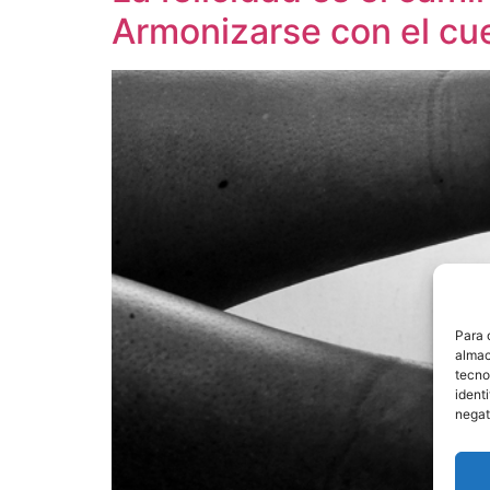
Armonizarse con el cu
Para 
almac
tecno
ident
negat