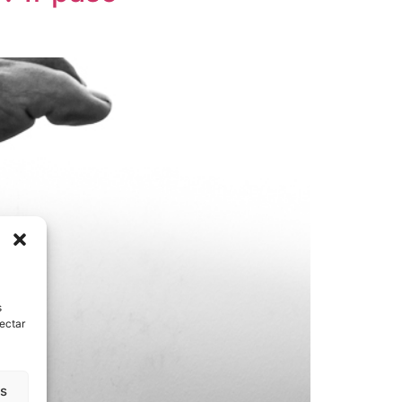
s
fectar
as