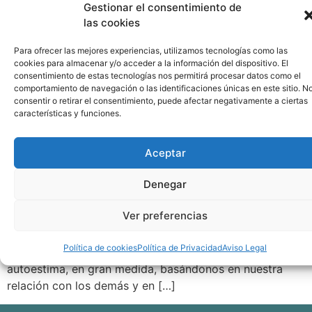
Gestionar el consentimiento de
las cookies
Para ofrecer las mejores experiencias, utilizamos tecnologías como las
cookies para almacenar y/o acceder a la información del dispositivo. El
consentimiento de estas tecnologías nos permitirá procesar datos como el
comportamiento de navegación o las identificaciones únicas en este sitio. N
consentir o retirar el consentimiento, puede afectar negativamente a ciertas
características y funciones.
Aceptar
Denegar
«Conocer a otros es inteligencia, conocerse a uno
mismo es sabiduría. Manejar a otros es fuerza,
Ver preferencias
manejarse a uno mismo es verdadero poder» Lao Tse El
ser humano es un animal gregario y cada uno de
Política de cookies
Política de Privacidad
Aviso Legal
nosotros desarrollamos nuestro autoconcepto y nuestra
autoestima, en gran medida, basándonos en nuestra
relación con los demás y en […]