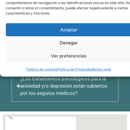
comportamiento de navegación o las identificaciones únicas en este sitio. N
consentir o retirar el consentimiento, puede afectar negativamente a ciertas
características y funciones.
¿Cuál es el costo promedio por sesión
para el tratamiento de la ansiedad y/o
Aceptar
depresión en Mallorca?
Denegar
¿Cómo puedo saber si necesito
tratamiento psicológico para la ansiedad
Ver preferencias
y/o depresión?
Política de cookies
Política de Privacidad
Aviso Legal
¿Los tratamientos psicológicos para la
ansiedad y/o depresión están cubiertos
por los seguros médicos?