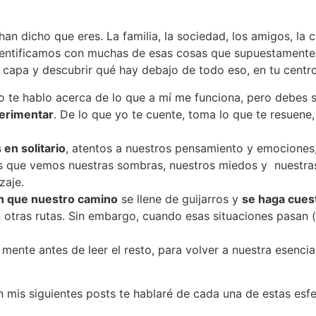
han dicho que eres. La familia, la sociedad, los amigos, la
 identificamos con muchas de esas cosas que supuestament
a capa y descubrir qué hay debajo de todo eso, en tu centro
Yo te hablo acerca de lo que a mí me funciona, pero debes s
perimentar
. De lo que yo te cuente, toma lo que te resuene
en solitario
, atentos a nuestros pensamiento y emociones
os que vemos nuestras sombras, nuestros miedos y nuestras
zaje.
cen que nuestro camino
se llene de guijarros y
se haga cuest
n otras rutas. Sin embargo, cuando esas situaciones pasan
 mente antes de leer el resto, para volver a nuestra esen
En mis siguientes posts te hablaré de cada una de estas esf