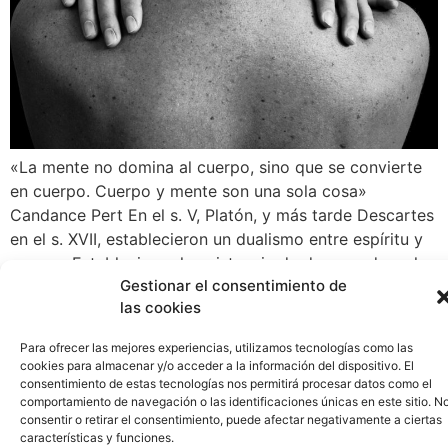
«La mente no domina al cuerpo, sino que se convierte
en cuerpo. Cuerpo y mente son una sola cosa»
Candance Pert En el s. V, Platón, y más tarde Descartes
en el s. XVII, establecieron un dualismo entre espíritu y
cuerpo. Establecieron la existencia de dos mundos: el
Gestionar el consentimiento de
mundo de las ideas (o mundo verdadero) […]
las cookies
La felicidad es el camino.
Para ofrecer las mejores experiencias, utilizamos tecnologías como las
Instrucciones para caminar:
cookies para almacenar y/o acceder a la información del dispositivo. El
consentimiento de estas tecnologías nos permitirá procesar datos como el
1r paso – Armonizarse con
comportamiento de navegación o las identificaciones únicas en este sitio. N
consentir o retirar el consentimiento, puede afectar negativamente a ciertas
el cuerpo (2/5)
características y funciones.