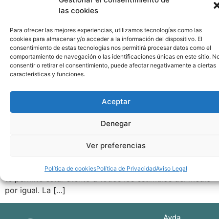
las cookies
Para ofrecer las mejores experiencias, utilizamos tecnologías como las
cookies para almacenar y/o acceder a la información del dispositivo. El
consentimiento de estas tecnologías nos permitirá procesar datos como el
comportamiento de navegación o las identificaciones únicas en este sitio. N
consentir o retirar el consentimiento, puede afectar negativamente a ciertas
características y funciones.
Aceptar
«Aquello en lo que pongamos nuestra atención se
Denegar
fortalecerá en nuestra vida» Maharishi Mahesh Yogi La
atención humana es limitada… Y, si no tenemos en
Ver preferencias
cuenta su funcionamiento, también puede ser limitante.
¿Por qué es limitada? Como ya sabrás, tu cognición no
Política de cookies
Política de Privacidad
Aviso Legal
te permite estar atento a todos los estímulos del medio
por igual. La […]
Avda.