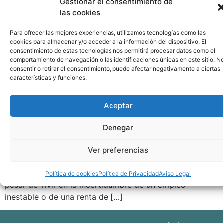
Gestionar el consentimiento de
las cookies
Para ofrecer las mejores experiencias, utilizamos tecnologías como las
cookies para almacenar y/o acceder a la información del dispositivo. El
consentimiento de estas tecnologías nos permitirá procesar datos como el
comportamiento de navegación o las identificaciones únicas en este sitio. N
consentir o retirar el consentimiento, puede afectar negativamente a ciertas
características y funciones.
Aceptar
«Por nuestra codicia lo mucho es poco; por nuestra
Denegar
necesidad lo poco es mucho» Francisco de Quevedo
Vivimos en una sociedad de aparente abundancia.
Ver preferencias
Aparente, porque algunos no tienen nada, y otros
acumulan muchas cosas que realmente no necesitan, a
Política de cookies
Política de Privacidad
Aviso Legal
pesar de vivir en la incertidumbre de un empleo
inestable o de una renta de […]