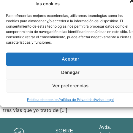
las cookies
Para ofrecer las mejores experiencias, utilizamos tecnologías como las
cookies para almacenar y/o acceder a la información del dispositivo. El
consentimiento de estas tecnologías nos permitirá procesar datos como el
comportamiento de navegación o las identificaciones únicas en este sitio. N
consentir o retirar el consentimiento, puede afectar negativamente a ciertas
características y funciones.
Aceptar
Denegar
<<La persona más fuerte no es la que está haciendo la
mayor parte del ruido, es la única que puede dirigir la
Ver preferencias
conversación en silencio hacia la definición y resolución
de los problemas>> Aaron Beck En posts anteriores te
Política de cookies
Política de Privacidad
Aviso Legal
compartía mi visión de la felicidad y te explicaba las
tres vías que yo trato de […]
Avda.
SOBRE