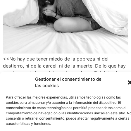
<<No hay que tener miedo de la pobreza ni del
destierro, ni de la cárcel, ni de la muerte. De lo que hay
que tener miedo es del propio miedo>>. Epicteto de
Gestionar el consentimiento de
Frigia En esta entrada quiero hablarte del miedo, de
las cookies
dónde surge y de lo que ocurre cuando dejamos que
nos posea. Como en […]
Para ofrecer las mejores experiencias, utilizamos tecnologías como las
cookies para almacenar y/o acceder a la información del dispositivo. El
Mindfulness: una técnica
consentimiento de estas tecnologías nos permitirá procesar datos como el
comportamiento de navegación o las identificaciones únicas en este sitio. N
para cultivar el silencio
consentir o retirar el consentimiento, puede afectar negativamente a ciertas
características y funciones.