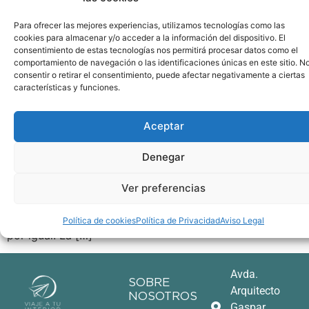
Para ofrecer las mejores experiencias, utilizamos tecnologías como las
cookies para almacenar y/o acceder a la información del dispositivo. El
consentimiento de estas tecnologías nos permitirá procesar datos como el
comportamiento de navegación o las identificaciones únicas en este sitio. N
consentir o retirar el consentimiento, puede afectar negativamente a ciertas
características y funciones.
Aceptar
«Aquello en lo que pongamos nuestra atención se
fortalecerá en nuestra vida» Maharishi Mahesh Yogi La
Denegar
atención humana es limitada… Y, si no tenemos en
cuenta su funcionamiento, también puede ser limitante.
Ver preferencias
¿Por qué es limitada? Como ya sabrás, tu cognición no
te permite estar atento a todos los estímulos del medio
Política de cookies
Política de Privacidad
Aviso Legal
por igual. La […]
Avda.
SOBRE
Arquitecto
NOSOTROS
Gaspar