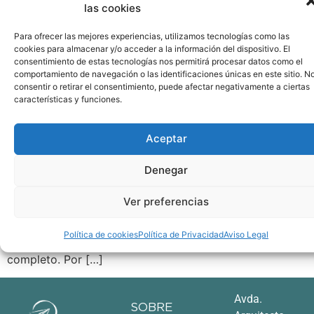
las cookies
Para ofrecer las mejores experiencias, utilizamos tecnologías como las
cookies para almacenar y/o acceder a la información del dispositivo. El
consentimiento de estas tecnologías nos permitirá procesar datos como el
comportamiento de navegación o las identificaciones únicas en este sitio. N
consentir o retirar el consentimiento, puede afectar negativamente a ciertas
características y funciones.
Aceptar
Tuve el placer de ser entrevistada por Alejandra
Rodríguez, asesora de finanzas personales, en su canal
Denegar
Raitit Finanzas. Estuvimos hablando acerca de
diferentes temas relacionados con la psicología del
Ver preferencias
dinero: compras compulsivas, autocontrol, creencias,
concepto de necesidad, etc. Te dejo el enlace al canal
Política de cookies
Política de Privacidad
Aviso Legal
de Alejandra para que puedas ver la entrevista al
completo. Por […]
Avda.
SOBRE